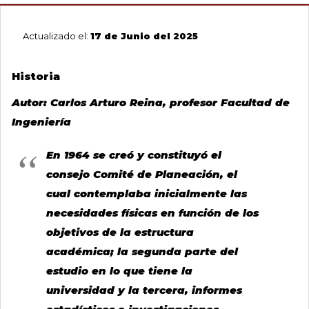
0
de
un
Actualizado el:
17 de Junio del 2025
total
de
0
Historia
registros
Anterior
Autor: Carlos Arturo Reina, profesor Facultad de
Ingeniería
Siguiente
En 1964 se creó y constituyó el
consejo Comité de Planeación, el
cual contemplaba inicialmente las
necesidades físicas en función de los
objetivos de la estructura
académica; la segunda parte del
estudio en lo que tiene la
universidad y la tercera, informes