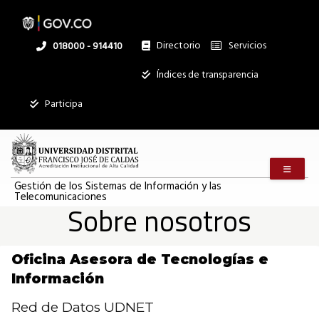
Pasar
al
contenido
principal
Directorio
Servicios
Linea
018000 - 914410
nacional
Institucional
Índices de transparencia
Mostrar
Participa
registros
Buscar:
Menú m
Servicios
Gestión de los Sistemas de Información y las
Telecomunicaciones
Ningún dato
Sobre nosotros
disponible en
esta tabla
Mostrando
Oficina Asesora de Tecnologías e
registros
Información
del
0
Red de Datos UDNET
al